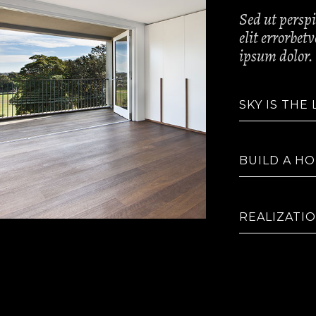
Sed ut perspi
elit errorbe
ipsum dolor.
SKY IS THE 
BUILD A H
REALIZATI