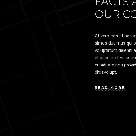
FACTS
OUR C
At vero eos et accus
simos ducimus qui bl
voluptatum deleniti 
et quas molestias ex
cupiditate non provi
ditiisvolupt.
READ MORE