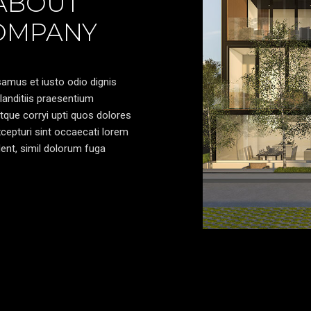
 ABOUT
OMPANY
amus et iusto odio dignis
anditiis praesentium
atque corryi upti quos dolores
cepturi sint occaecati lorem
dent, simil dolorum fuga