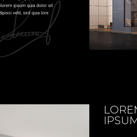
lorem ipsum quia dolor sit
pisci velit, sed quia lore
LORE
IPSU