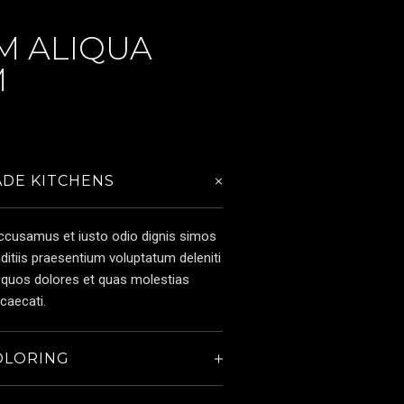
M ALIQUA
M
DE KITCHENS
accusamus et iusto odio dignis simos
ditiis praesentium voluptatum deleniti
i quos dolores et quas molestias
ccaecati.
OLORING