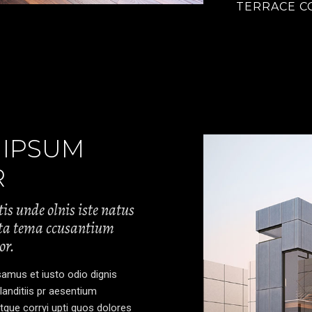
TERRACE C
 IPSUM
R
tis unde olnis iste natus
luta tema ccusantium
or.
amus et iusto odio dignis
anditiis pr aesentium
atque corryi upti quos dolores