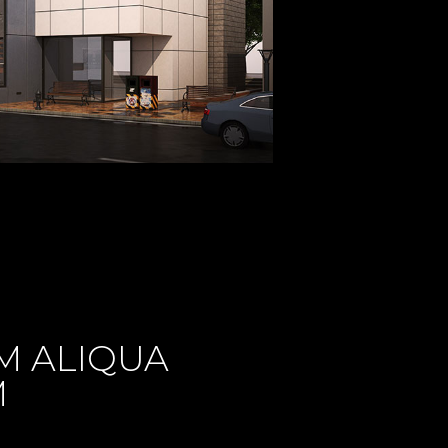
M ALIQUA
M