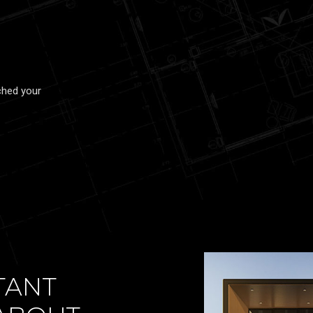
ched your
TANT