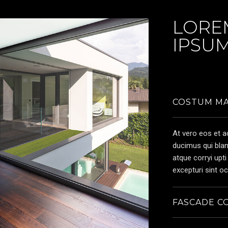
LORE
IPSU
COSTUM MA
At vero eos et 
ducimus qui blan
atque corryi upt
excepturi sint o
FASCADE C