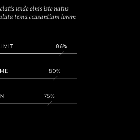
clatis unde olnis iste natus
tvoluta tema ccusantium lorem
LIMIT
86
OME
80
ON
75